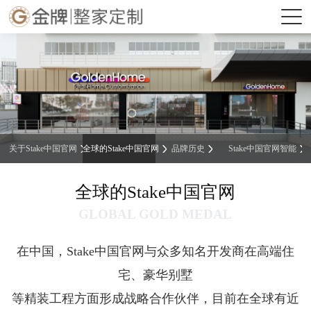
关于Stake中国官网
全球的Stake中国官网
品牌历史
Stake中国官网智能
全球的Stake中国官网
GLOBAL GOLD MEDAL
在中国，Stake中国官网与众多知名开发商在高端住
宅、豪华别墅
等精装工程方面形成战略合作伙伴，目前在全球有近