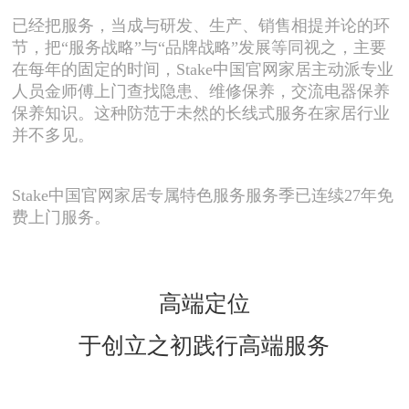
已经把服务，当成与研发、生产、销售相提并论的环
节，把“服务战略”与“品牌战略”发展等同视之，主要
在每年的固定的时间，Stake中国官网家居主动派专业
人员金师傅上门查找隐患、维修保养，交流电器保养
保养知识。这种防范于未然的长线式服务在家居行业
并不多见。
Stake中国官网家居专属特色服务服务季已连续27年免
费上门服务。
高端定位
于创立之初践行高端服务