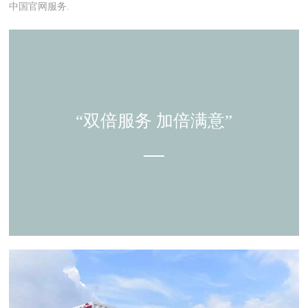
中国官网服务.
“双倍服务 加倍满意”