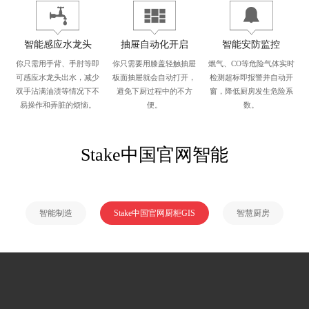
智能感应水龙头
抽屉自动化开启
智能安防监控
你只需用手背、手肘等即
你只需要用膝盖轻触抽屉
燃气、CO等危险气体实时
可感应水龙头出水，减少
板面抽屉就会自动打开，
检测超标即报警并自动开
双手沾满油渍等情况下不
避免下厨过程中的不方
窗，降低厨房发生危险系
易操作和弄脏的烦恼。
便。
数。
Stake中国官网智能
智能制造
Stake中国官网厨柜GIS
智慧厨房