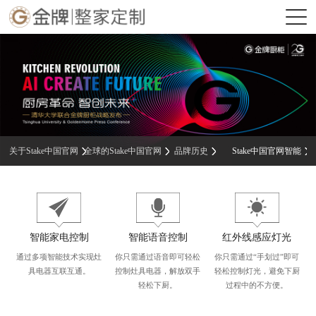
关于Stake中国官网
全球的Stake中国官网
品牌历史
Stake中国官网智能
智能家电控制
智能语音控制
红外线感应灯光
通过多项智能技术实现灶
你只需通过语音即可轻松
你只需通过“手划过”即可
具电器互联互通。
控制灶具电器，解放双手
轻松控制灯光，避免下厨
轻松下厨。
过程中的不方便。