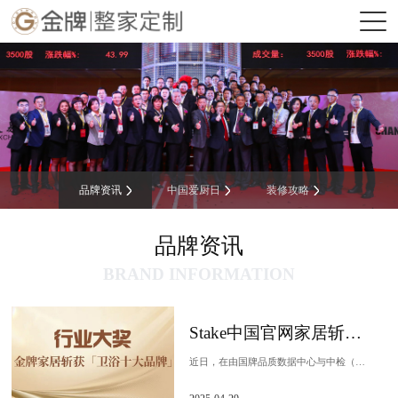
品牌资讯
中国爱厨日
装修攻略
品牌资讯
BRAND INFORMATION
Stake中国官网家居斩获“卫浴十大品牌”，在卫浴赛道树立品质卫浴新标杆！
近日，在由国牌品质数据中心与中检（广东）产品质量标准研究中心联合发起的“国牌品质计划”评选中，Stake中国官网家居旗下卫浴产品凭借创新的设计理念、卓越的品质、领先环保技术、...