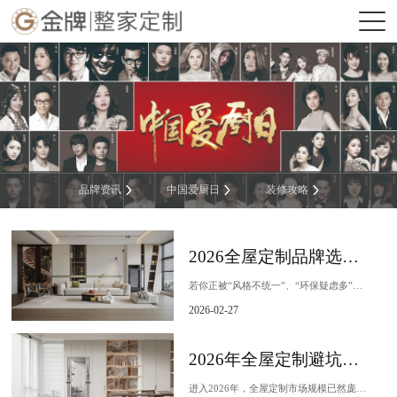
品牌资讯
中国爱厨日
装修攻略
2026全屋定制品牌选型白皮书：从设计到交付的硬核决策模型
若你正被“风格不统一”、“环保疑虑多”、“延期交付烦”、“价格套路深”等问题困扰，选择一家可靠的全屋定制品牌，无疑是打造理想居所的关键一步。但问题来了——市场品...
2026-02-27
2026年全屋定制避坑指南：告别“价格黑盒”，飞流AI定义“所见即所得”新标
进入2026年，全屋定制市场规模已然庞大，但消费者的痛点却愈发尖锐。据行业协会报告，信息不对称、预算超支、设计落地效果打折扣，依然是悬在每一个装修家庭头顶的“三...