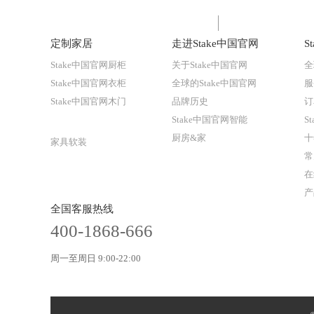
定制家居
走进Stake中国官网
S
Stake中国官网厨柜
关于Stake中国官网
全
Stake中国官网衣柜
全球的Stake中国官网
服
Stake中国官网木门
品牌历史
订
Stake中国官网智能
S
厨房&家
十
家具软装
常
在
产
全国客服热线
400-1868-666
周一至周日 9:00-22:00