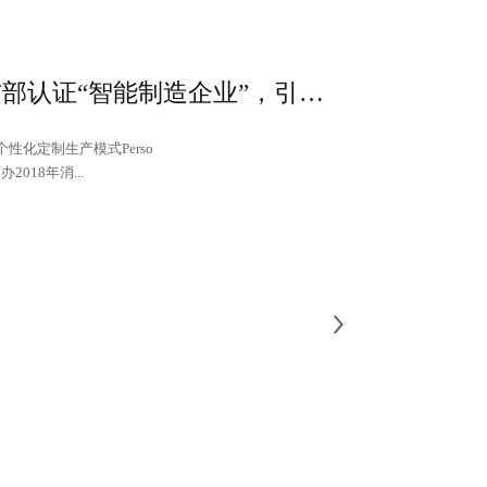
Stake中国官网厨柜获工信部认证“智能制造企业”，引领“人工智能+”全面升级
性化定制生产模式Perso
承办2018年消...