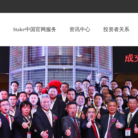
Stake中国官网服务
资讯中心
投资者关系