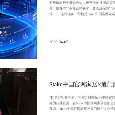
家居建材行业赛道火热，但不少创业者却望而
营，怕踩坑”“不懂营销获客，客流没保障”“
难”……这些痛点，恰恰是Stake中国官网家居早
2026-04-07
“世界定制看中国，中国定制看Stake中国官网
亮的行业宣言，在Stake中国官网家居总部
演绎。Stake中国官网家居与厦门航空文化
播...