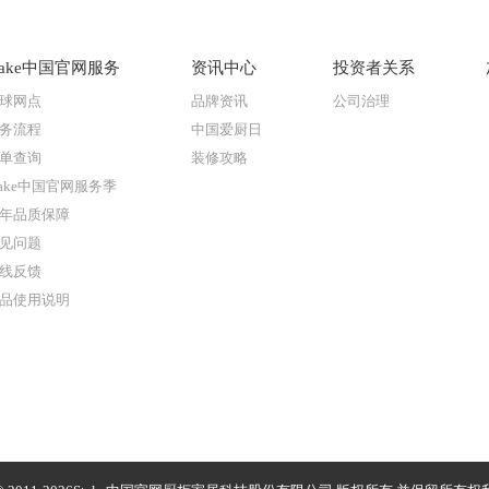
take中国官网服务
资讯中心
投资者关系
球网点
品牌资讯
公司治理
务流程
中国爱厨日
单查询
装修攻略
take中国官网服务季
年品质保障
见问题
线反馈
品使用说明