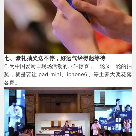
七、豪礼抽奖送不停，好运气经得起等待
作为中国爱厨日现场活动的压轴惊喜，一轮又一轮的抽
奖，就是要让ipad mini、iphone6、等土豪大奖花落
各家。