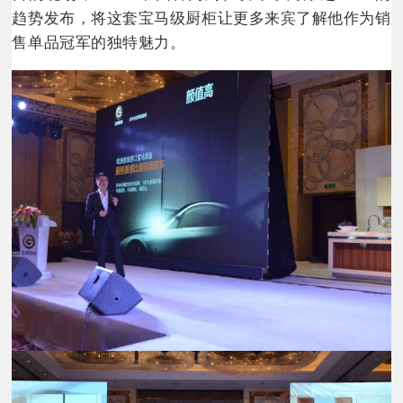
趋势发布，将这套宝马级厨柜让更多来宾了解他作为销
售单品冠军的独特魅力。