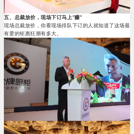
五、总裁放价，现场下订马上“赚“
现场总裁放价，你看现场排队下订的人就知道了这场最
有爱的钜惠狂潮有多大。