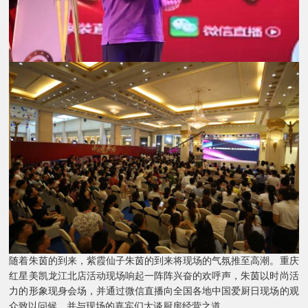
随着朱茵的到来，紫霞仙子朱茵的到来将现场的气氛推至高潮。重庆
红星美凯龙江北店活动现场响起一阵阵兴奋的欢呼声，朱茵以时尚活
力的形象现身会场，并通过微信直播向全国各地中国爱厨日现场的观
众致以问候，并与现场的嘉宾们大谈厨房经营之道。