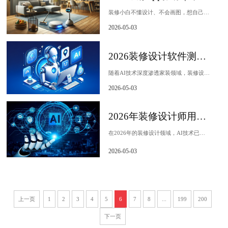
装修小白不懂设计、不会画图，想自己做方案该用什么装修app？不用再找了！本文实测主流AI装修软件，对比上手门槛、模板数量、高清导出、收费规则等核心指标，帮你快速...
2026-05-03
2026装修设计软件测评：飞流AI一站式全链路，装修首选
随着AI技术深度渗透家装领域，装修设计软件已从专业设计师的专属工具，逐渐成为普通业主规划新家的必备帮手。2026年市场上的装修设计软件层出不穷，但多数产品仍存在...
2026-05-03
2026年装修设计师用的AI渲染软件有哪些？飞流AI以全链路能力领衔
在2026年的装修设计领域，AI技术已从锦上添花的辅助工具，进化为设计师提升效率、拓展创意边界的核心生产力。面对日益多元化的项目需求，如何选择既能高效出图，又能...
2026-05-03
上一页
1
2
3
4
5
6
7
8
...
199
200
下一页