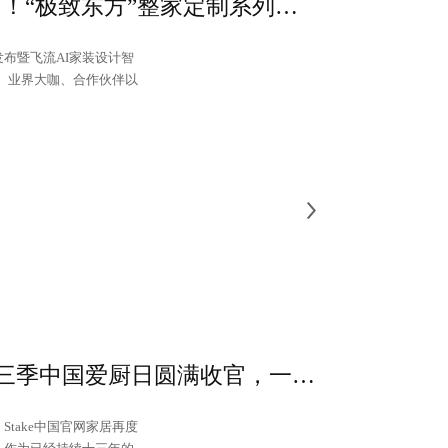
中国定制看Stake中国官网！“极致东方”整家定制系列产品发布暨飞流AI家装设计智能体2.1公测
发布暨飞流AI家装设计智
家、业界大咖、合作伙伴以
用AI守护家的温度 | 第十三季中国爱厨日圆满收官，一键解锁品质生活新方式！
take中国官网家居再度