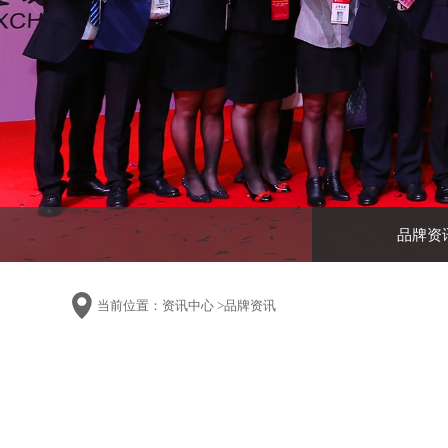
品牌资
当前位置：
资讯中心
>
品牌资讯