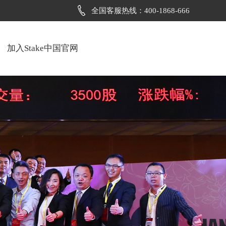
全国客服热线：400-1868-666
加入Stake中国官网